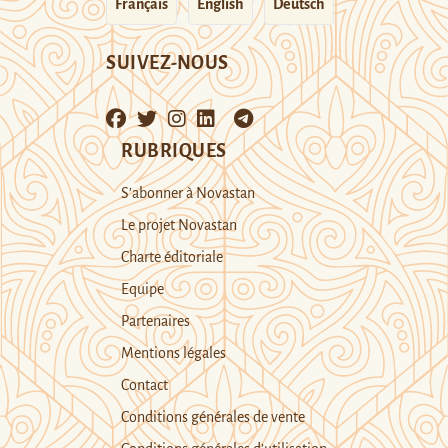
Français
English
Deutsch
SUIVEZ-NOUS
RUBRIQUES
S’abonner à Novastan
Le projet Novastan
Charte éditoriale
Equipe
Partenaires
Mentions légales
Contact
Conditions générales de vente