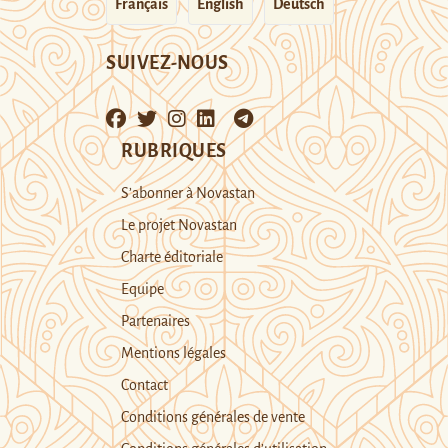
Français
English
Deutsch
SUIVEZ-NOUS
RUBRIQUES
S’abonner à Novastan
Le projet Novastan
Charte éditoriale
Equipe
Partenaires
Mentions légales
Contact
Conditions générales de vente