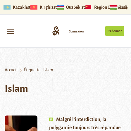
Kazakhstan
Kirghizstan
Ouzbékistan
Région Ouïghoure
Tadjik
S’abonner
Connexion
Accueil
Étiquette :
Islam
Islam
Malgré l’interdiction, la
polygamie toujours très répandue