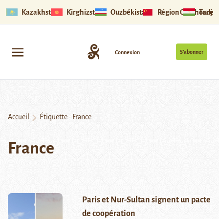
Kazakhstan
Kirghizstan
Ouzbékistan
Région Ouïghoure
Tadjik
S’abonner
Connexion
Accueil
Étiquette :
France
France
Paris et Nur-Sultan signent un pacte
de coopération