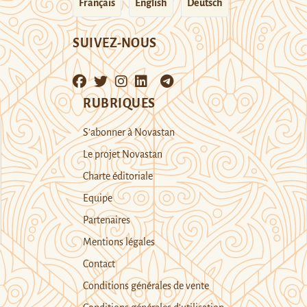
Français
English
Deutsch
SUIVEZ-NOUS
RUBRIQUES
S’abonner à Novastan
Le projet Novastan
Charte éditoriale
Equipe
Partenaires
Mentions légales
Contact
Conditions générales de vente