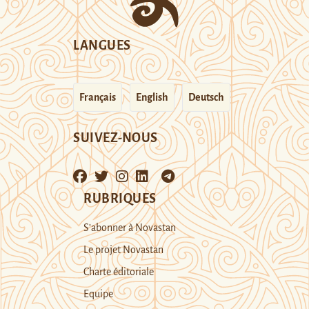
LANGUES
Français
English
Deutsch
SUIVEZ-NOUS
RUBRIQUES
S’abonner à Novastan
Le projet Novastan
Charte éditoriale
Equipe