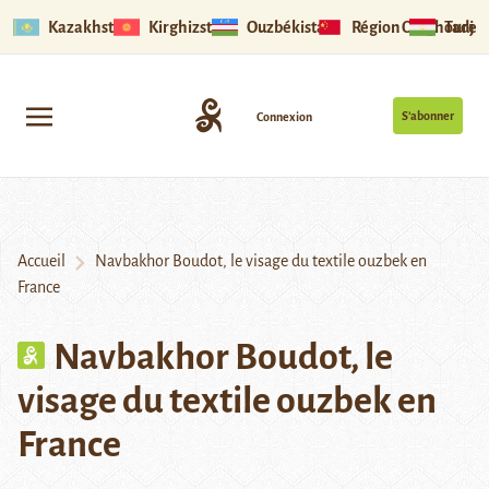
Kazakhstan
Kirghizstan
Ouzbékistan
Région Ouïghoure
Tadjik
S’abonner
Connexion
Accueil
Navbakhor Boudot, le visage du textile ouzbek en
France
Navbakhor Boudot, le
visage du textile ouzbek en
France