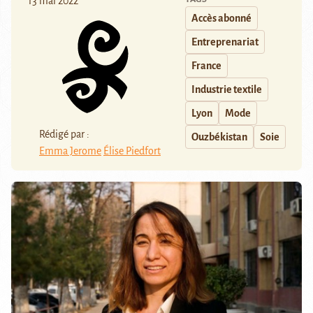
13 mai 2022
Accès abonné
Entreprenariat
France
Industrie textile
Lyon
Mode
Rédigé par :
Ouzbékistan
Soie
Emma Jerome
Élise Piedfort