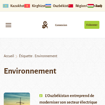
Kazakhstan
Kirghizstan
Ouzbékistan
Région Ouïghoure
Tadjik
S’abonner
Connexion
Accueil
Étiquette :
Environnement
Environnement
L’Ouzbékistan entreprend de
moderniser son secteur électrique