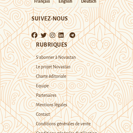
Français
English
Deutsch
SUIVEZ-NOUS
RUBRIQUES
S’abonner à Novastan
Le projet Novastan
Charte éditoriale
Equipe
Partenaires
Mentions légales
Contact
Conditions générales de vente