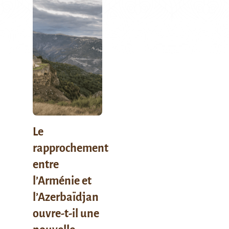
Le
rapprochement
entre
l’Arménie et
l’Azerbaïdjan
ouvre-t-il une