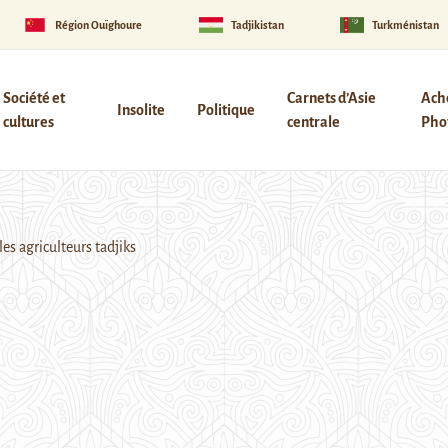
Région Ouïghoure
Tadjikistan
Turkménistan
Société et
Carnets d’Asie
Ach
Insolite
Politique
cultures
centrale
Phot
les agriculteurs tadjiks