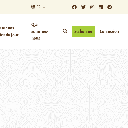
FR
Qui
eter nos
sommes-
S’abonner
Connexion
os du jour
nous