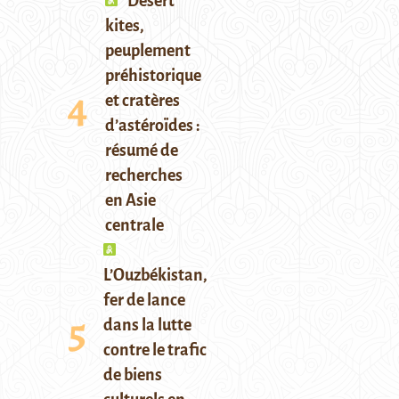
Desert
kites,
peuplement
préhistorique
et cratères
d’astéroïdes :
résumé de
recherches
en Asie
centrale
L’Ouzbékistan,
fer de lance
dans la lutte
contre le trafic
de biens