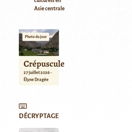
culturels en
Asie centrale
Photo du jour
Crépuscule
27 juillet 2026 -
Élyne Dragée
DÉCRYPTAGE