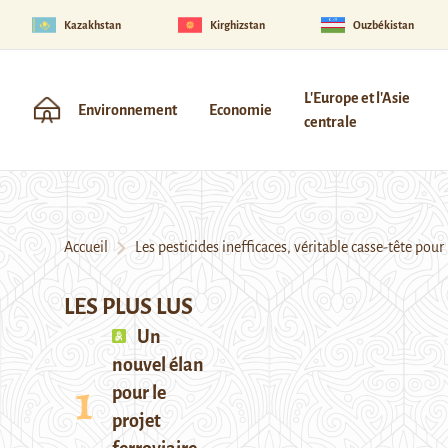
Kazakhstan
Kirghizstan
Ouzbékistan
L'Europe et l'Asie
Environnement
Economie
centrale
Accueil
Les pesticides inefficaces, véritable casse-tête pour 
LES PLUS LUS
Un
nouvel élan
pour le
projet