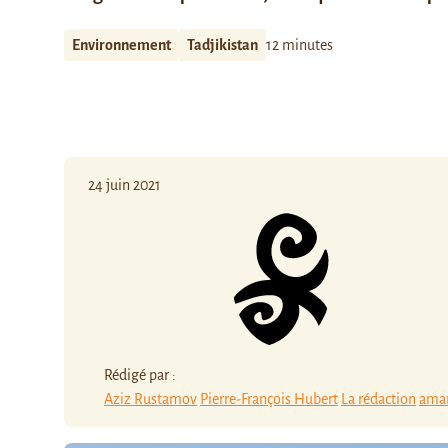
Environnement
Tadjikistan
12 minutes
24 juin 2021
Rédigé par :
Aziz Rustamov
Pierre-François Hubert
La rédaction
ama