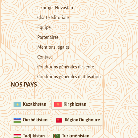
Le projet Novastan
Charte éditoriale
Equipe
Partenaires
Mentions légales
Contact
Conditions générales de vente
Conditions générales d’utilisation
NOS PAYS
Kazakhstan
Kirghizstan
Ouzbékistan
Région Ouïghoure
Tadjikistan
Turkménistan