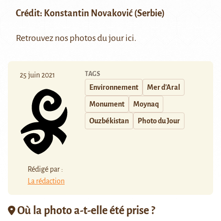
Crédit:
Konstantin Novaković
(Serbie)
Retrouvez nos photos du jour
ici
.
TAGS
25 juin 2021
Environnement
Mer d'Aral
Monument
Moynaq
Ouzbékistan
Photo du Jour
Rédigé par :
La rédaction
Où la photo a-t-elle été prise ?