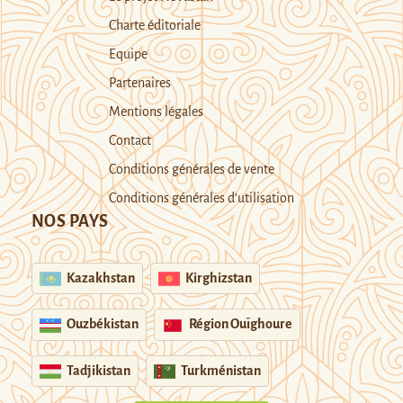
Charte éditoriale
Equipe
Partenaires
Mentions légales
Contact
Conditions générales de vente
Conditions générales d’utilisation
NOS PAYS
Kazakhstan
Kirghizstan
Ouzbékistan
Région Ouïghoure
Tadjikistan
Turkménistan