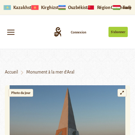
Kazakhstan
Kirghizstan
Ouzbékistan
Région Ouïghoure
Tadjik
S’abonner
Connexion
Accueil
Monument à la mer d’Aral
Photo du jour