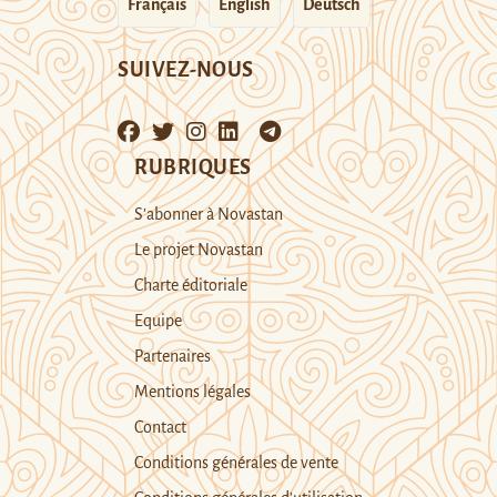
Français
English
Deutsch
SUIVEZ-NOUS
RUBRIQUES
S’abonner à Novastan
Le projet Novastan
Charte éditoriale
Equipe
Partenaires
Mentions légales
Contact
Conditions générales de vente