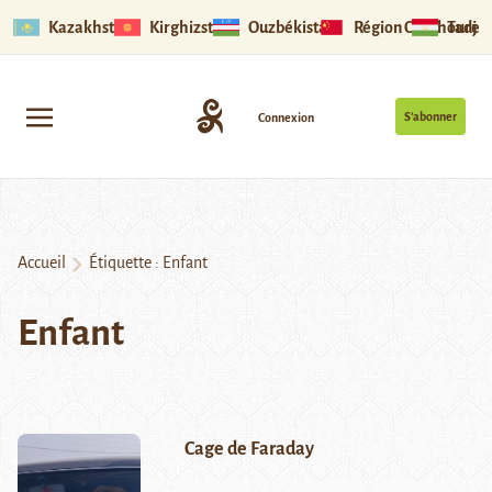
Kazakhstan
Kirghizstan
Ouzbékistan
Région Ouïghoure
Tadjik
S’abonner
Connexion
Accueil
Étiquette :
Enfant
Enfant
Cage de Faraday