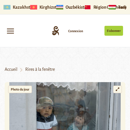
Kazakhstan
Kirghizstan
Ouzbékistan
Région Ouïghoure
Tadjik
S’abonner
Connexion
Accueil
Rires à la fenêtre
Photo du jour