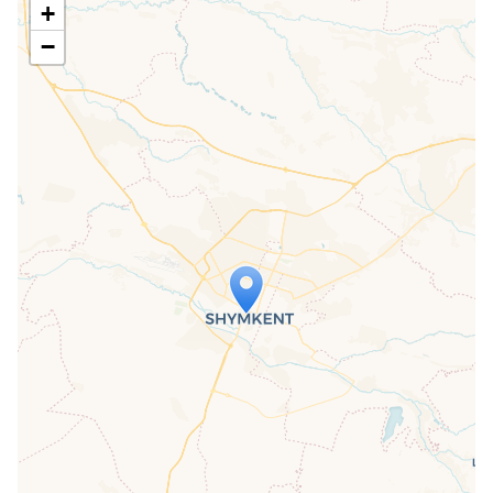
+
−
Travelers' Map is loading...
If you see this after your page is
loaded completely, leafletJS files are
missing.