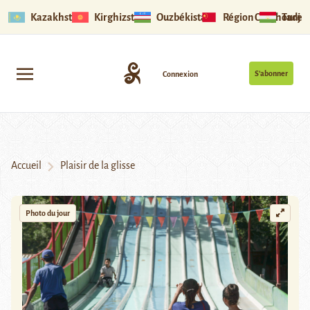
Kazakhstan
Kirghizstan
Ouzbékistan
Région Ouïghoure
Tadjik
S’abonner
Connexion
Accueil
Plaisir de la glisse
Photo du jour