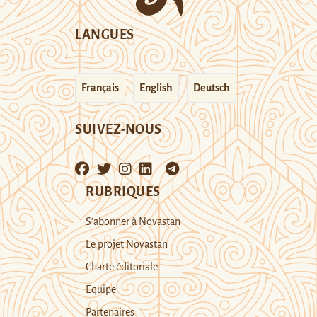
LANGUES
Français
English
Deutsch
SUIVEZ-NOUS
RUBRIQUES
S’abonner à Novastan
Le projet Novastan
Charte éditoriale
Equipe
Partenaires