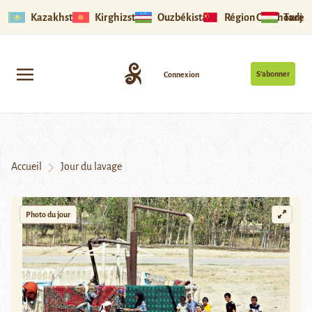
Kazakhstan
Kirghizstan
Ouzbékistan
Région Ouïghoure
Tadjik
S’abonner
Connexion
Accueil
Jour du lavage
Photo du jour