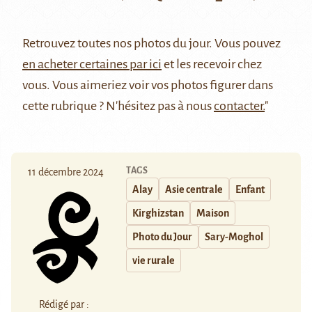
Retrouvez
toutes nos photos du jour
. Vous pouvez
en acheter certaines par ici
et les recevoir chez
vous. Vous aimeriez voir vos photos figurer dans
cette rubrique ? N'hésitez pas à nous
contacter.
"
TAGS
11 décembre 2024
Alay
Asie centrale
Enfant
Kirghizstan
Maison
Photo du Jour
Sary-Moghol
vie rurale
Rédigé par :