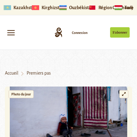
Kazakhstan
Kirghizstan
Ouzbékistan
Région Ouïghoure
Tadjik
S’abonner
Connexion
Accueil
Premiers pas
Photo du jour