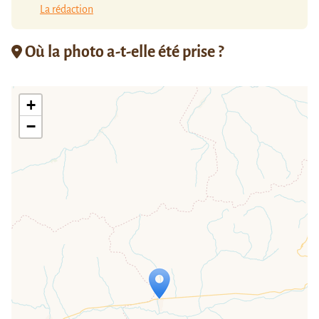
La rédaction
Où la photo a-t-elle été prise ?
+
−
Travelers' Map is loading...
If you see this after your page is
loaded completely, leafletJS files are
missing.