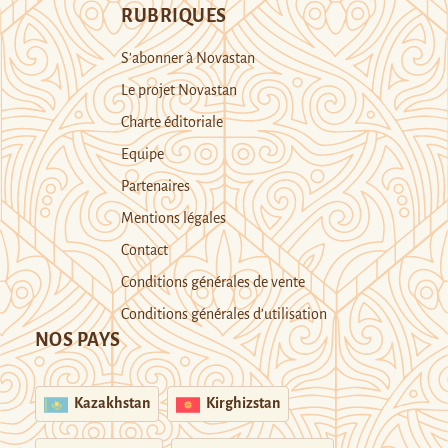
RUBRIQUES
S’abonner à Novastan
Le projet Novastan
Charte éditoriale
Equipe
Partenaires
Mentions légales
Contact
Conditions générales de vente
Conditions générales d’utilisation
NOS PAYS
Kazakhstan
Kirghizstan