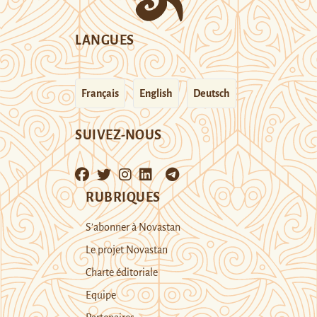
LANGUES
Français
English
Deutsch
SUIVEZ-NOUS
RUBRIQUES
S’abonner à Novastan
Le projet Novastan
Charte éditoriale
Equipe