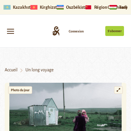
Kazakhstan
Kirghizstan
Ouzbékistan
Région Ouïghoure
Tadjik
S’abonner
Connexion
Accueil
Un long voyage
Photo du jour