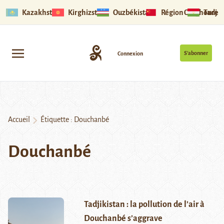
Kazakhstan
Kirghizstan
Ouzbékistan
Région Ouïghoure
Tadjik
S’abonner
Connexion
Accueil
Étiquette :
Douchanbé
Douchanbé
Tadjikistan : la pollution de l’air à
Douchanbé s’aggrave