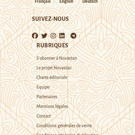
Français
English
Deutsch
SUIVEZ-NOUS
RUBRIQUES
S’abonner à Novastan
Le projet Novastan
Charte éditoriale
Equipe
Partenaires
Mentions légales
Contact
Conditions générales de vente