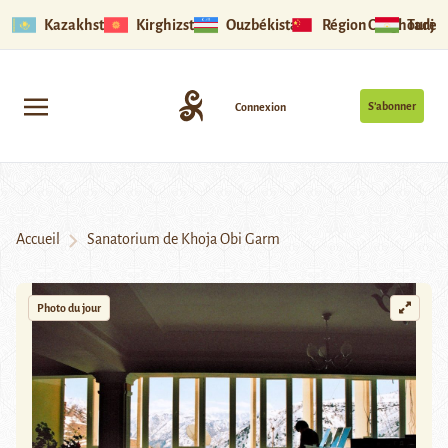
Kazakhstan
Kirghizstan
Ouzbékistan
Région Ouïghoure
Tadjik
S’abonner
Connexion
Accueil
Sanatorium de Khoja Obi Garm
Photo du jour