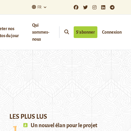
FR
Qui
eter nos
sommes-
S’abonner
Connexion
os du jour
nous
LES PLUS LUS
Un nouvel élan pour le projet