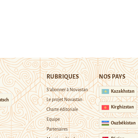
RUBRIQUES
NOS PAYS
S’abonner à Novastan
Kazakhstan
Le projet Novastan
tsch
Kirghizstan
Charte éditoriale
Equipe
Ouzbékistan
Partenaires