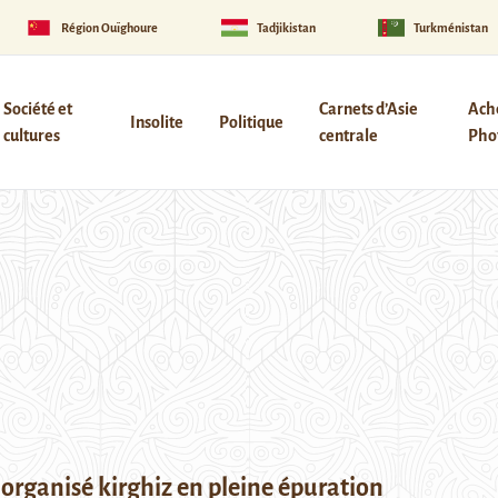
Région Ouïghoure
Tadjikistan
Turkménistan
Société et
Carnets d’Asie
Ach
Insolite
Politique
cultures
centrale
Phot
 organisé kirghiz en pleine épuration