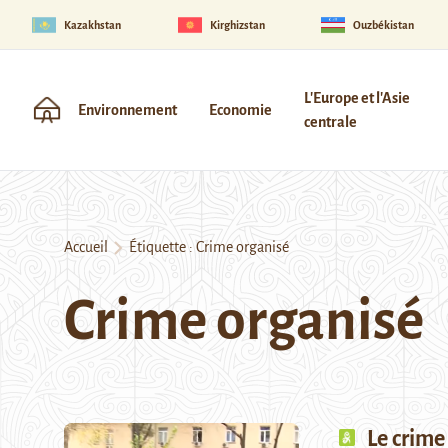
Kazakhstan
Kirghizstan
Ouzbékistan
L'Europe et l'Asie
Environnement
Economie
centrale
Accueil
Étiquette :
Crime organisé
Crime organisé
Le crime