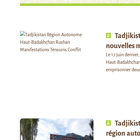
Tadjikis
nouvelles 
Le 17 juin dernie
Haut-Badakhchan, 
emprisonner de
Tadjikis
région aut