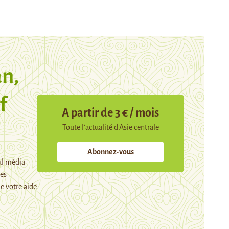
n,
f
A partir de 3 € / mois
Toute l’actualité d’Asie centrale
Abonnez-vous
ul média
mes
e votre aide