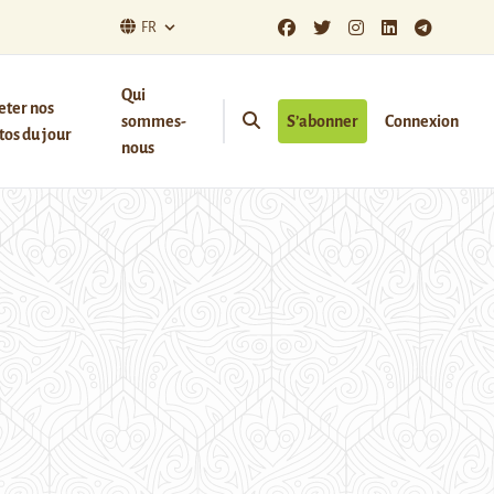
FR
Qui
eter nos
sommes-
S’abonner
Connexion
os du jour
nous