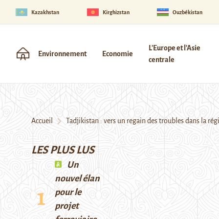
Kazakhstan
Kirghizstan
Ouzbékistan
L'Europe et l'Asie
Environnement
Economie
centrale
Accueil
Tadjikistan : vers un regain des troubles dans la 
LES PLUS LUS
Un
nouvel élan
pour le
projet