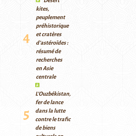
Desert
kites,
peuplement
préhistorique
et cratères
d’astéroïdes :
résumé de
recherches
en Asie
centrale
L’Ouzbékistan,
fer de lance
dans la lutte
contre le trafic
de biens