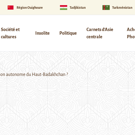
Région Ouïghoure
Tadjikistan
Turkménistan
Société et
Carnets d’Asie
Ach
Insolite
Politique
cultures
centrale
Phot
région autonome du Haut-Badakhchan ?