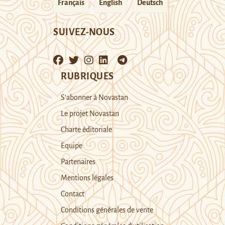
Français
English
Deutsch
SUIVEZ-NOUS
RUBRIQUES
S’abonner à Novastan
Le projet Novastan
Charte éditoriale
Equipe
Partenaires
Mentions légales
Contact
Conditions générales de vente