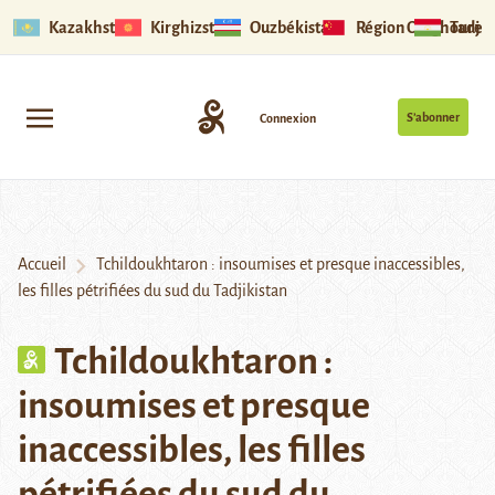
Kazakhstan
Kirghizstan
Ouzbékistan
Région Ouïghoure
Tadjik
S’abonner
Connexion
Accueil
Tchildoukhtaron : insoumises et presque inaccessibles,
les filles pétrifiées du sud du Tadjikistan
Tchildoukhtaron :
insoumises et presque
inaccessibles, les filles
pétrifiées du sud du