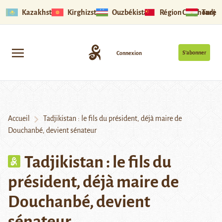
Kazakhstan
Kirghizstan
Ouzbékistan
Région Ouïghoure
Tadjik
S’abonner
Connexion
Accueil
Tadjikistan : le fils du président, déjà maire de
Douchanbé, devient sénateur
Tadjikistan : le fils du
président, déjà maire de
Douchanbé, devient
sénateur