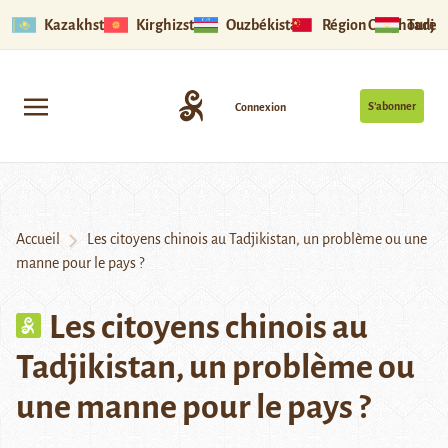
Kazakhstan
Kirghizstan
Ouzbékistan
Région Ouïghoure
Tadjik
S’abonner
Connexion
Accueil
Les citoyens chinois au Tadjikistan, un problème ou une
manne pour le pays ?
Les citoyens chinois au
Tadjikistan, un problème ou
une manne pour le pays ?