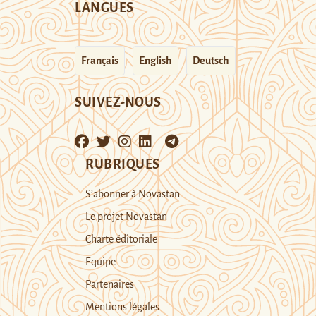
LANGUES
Français
English
Deutsch
SUIVEZ-NOUS
RUBRIQUES
S’abonner à Novastan
Le projet Novastan
Charte éditoriale
Equipe
Partenaires
Mentions légales