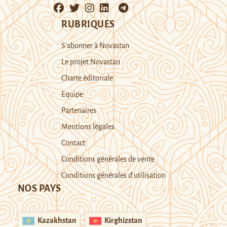
RUBRIQUES
S’abonner à Novastan
Le projet Novastan
Charte éditoriale
Equipe
Partenaires
Mentions légales
Contact
Conditions générales de vente
Conditions générales d’utilisation
NOS PAYS
Kazakhstan
Kirghizstan