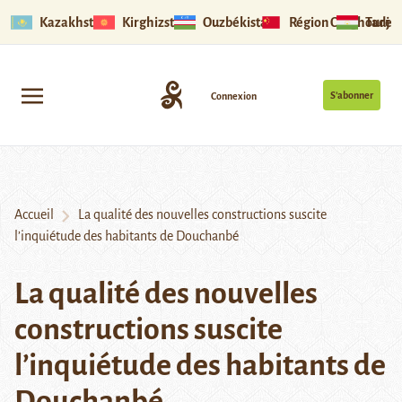
Kazakhstan
Kirghizstan
Ouzbékistan
Région Ouïghoure
Tadjik
S’abonner
Connexion
Accueil
La qualité des nouvelles constructions suscite
l’inquiétude des habitants de Douchanbé
La qualité des nouvelles
constructions suscite
l’inquiétude des habitants de
Douchanbé