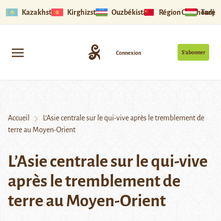
Kazakhstan
Kirghizstan
Ouzbékistan
Région Ouïghoure
Tadjik
S’abonner
Connexion
Accueil
L’Asie centrale sur le qui-vive après le tremblement de
terre au Moyen-Orient
L’Asie centrale sur le qui-vive
après le tremblement de
terre au Moyen-Orient