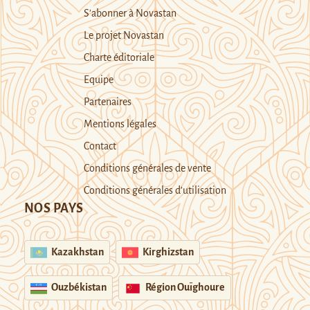
S’abonner à Novastan
Le projet Novastan
Charte éditoriale
Equipe
Partenaires
Mentions légales
Contact
Conditions générales de vente
Conditions générales d’utilisation
NOS PAYS
Kazakhstan
Kirghizstan
Ouzbékistan
Région Ouïghoure