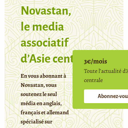
Novastan,
le media
associatif
d’Asie centrale
3€/mois
Toute l’actualité d’
En vous abonnant à
centrale
Novastan, vous
soutenez le seul
Abonnez-vou
média en anglais,
français et allemand
spécialisé sur