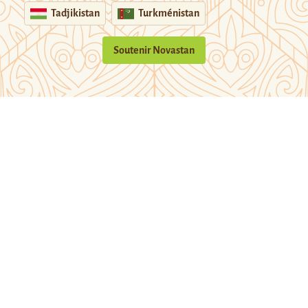
Tadjikistan
Turkménistan
Soutenir Novastan