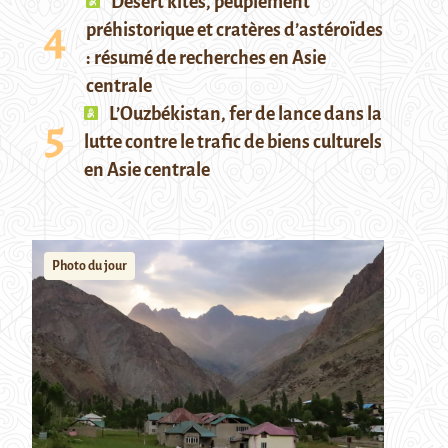
Desert kites, peuplement
préhistorique et cratères d’astéroïdes
: résumé de recherches en Asie
centrale
L’Ouzbékistan, fer de lance dans la
lutte contre le trafic de biens culturels
en Asie centrale
Photo du jour