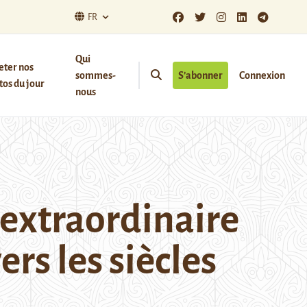
FR
Qui
eter nos
sommes-
S’abonner
Connexion
os du jour
nous
l’extraordinaire
ers les siècles