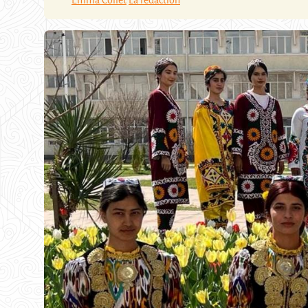
Emma Collet
La rédaction