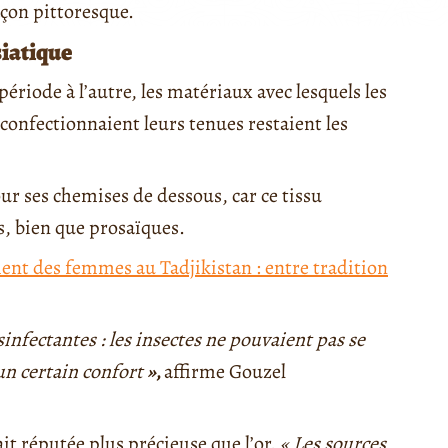
açon pittoresque.
siatique
période à l’autre, les matériaux avec lesquels les
confectionnaient leurs tenues restaient les
our ses chemises de dessous, car ce tissu
s, bien que prosaïques.
ment des femmes au Tadjikistan : entre tradition
infectantes : les insectes ne pouvaient pas se
 un certain confort
»
,
affirme Gouzel
tait réputée plus précieuse que l’or.
« Les sources