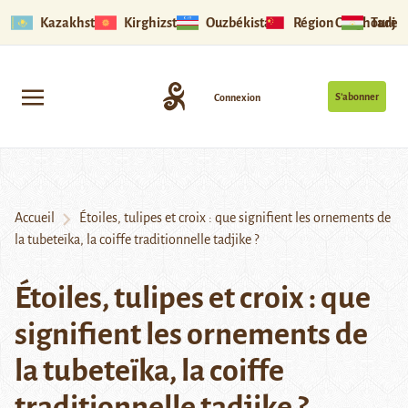
Kazakhstan
Kirghizstan
Ouzbékistan
Région Ouïghoure
Tadjik
S’abonner
Connexion
Accueil
Étoiles, tulipes et croix : que signifient les ornements de
la tubeteïka, la coiffe traditionnelle tadjike ?
Étoiles, tulipes et croix : que
signifient les ornements de
la tubeteïka, la coiffe
traditionnelle tadjike ?