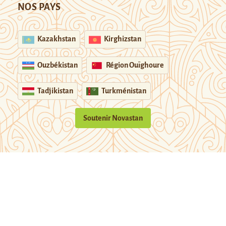
NOS PAYS
Kazakhstan
Kirghizstan
Ouzbékistan
Région Ouïghoure
Tadjikistan
Turkménistan
Soutenir Novastan