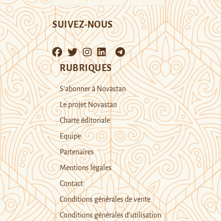
SUIVEZ-NOUS
RUBRIQUES
S’abonner à Novastan
Le projet Novastan
Charte éditoriale
Equipe
Partenaires
Mentions légales
Contact
Conditions générales de vente
Conditions générales d’utilisation