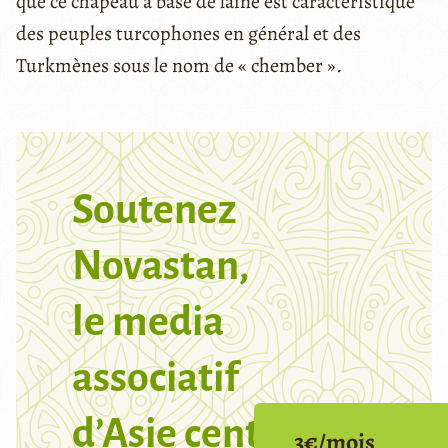
que ce chapeau à base de laine est caractéristique
des peuples turcophones en général et des
Turkmènes sous le nom de « chember »
.
Soutenez
Novastan,
le media
associatif
d’Asie centrale
3€/mois