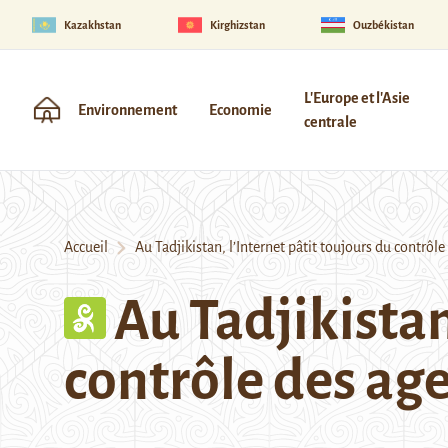
Kazakhstan
Kirghizstan
Ouzbékistan
L'Europe et l'Asie
Environnement
Economie
centrale
Accueil
Au Tadjikistan, l’Internet pâtit toujours du contrô
Au Tadjikistan
contrôle des a