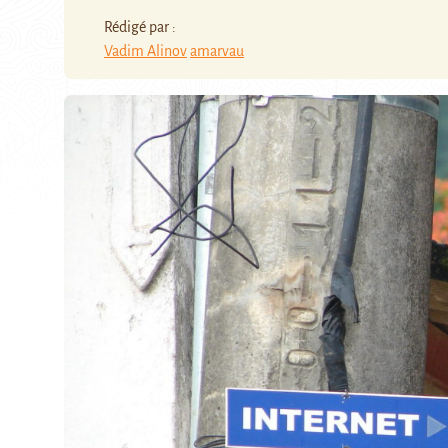
Rédigé par :
Vadim Alinov
amarvau