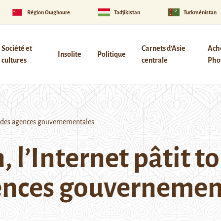
Région Ouïghoure
Tadjikistan
Turkménistan
Société et
Carnets d’Asie
Ach
Insolite
Politique
cultures
centrale
Phot
le des agences gouvernementales
, l’Internet pâtit t
gences gouvernemen