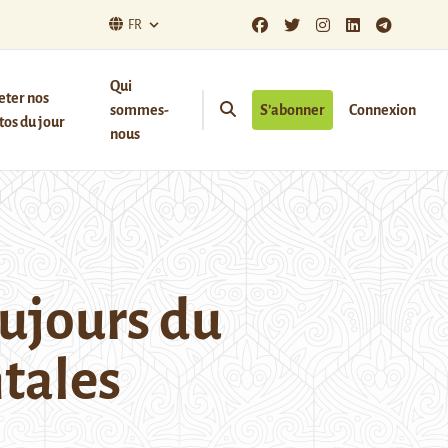
FR
Qui
eter nos
sommes-
S’abonner
Connexion
os du jour
nous
oujours du
tales