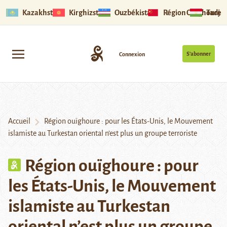
Kazakhstan
Kirghizstan
Ouzbékistan
Région Ouïghoure
Tadjik
S’abonner
Connexion
Accueil
Région ouïghoure : pour les États-Unis, le Mouvement
islamiste au Turkestan oriental n’est plus un groupe terroriste
Région ouïghoure : pour
les États-Unis, le Mouvement
islamiste au Turkestan
oriental n’est plus un groupe