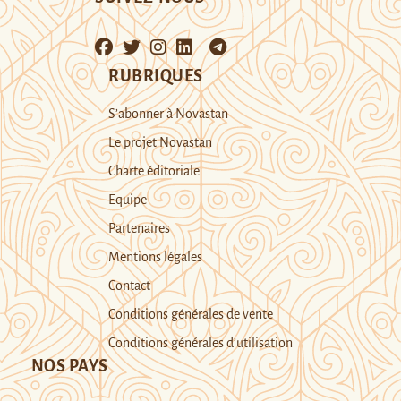
RUBRIQUES
S’abonner à Novastan
Le projet Novastan
Charte éditoriale
Equipe
Partenaires
Mentions légales
Contact
Conditions générales de vente
Conditions générales d’utilisation
NOS PAYS