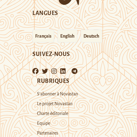
LANGUES
Français
English
Deutsch
SUIVEZ-NOUS
RUBRIQUES
S’abonner à Novastan
Le projet Novastan
Charte éditoriale
Equipe
Partenaires