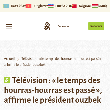
Kazakhstan
Kirghizstan
Ouzbékistan
Région Ouïghoure
Tadjik
S’abonner
Connexion
Accueil
Télévision : « le temps des hourras-hourras est passé »,
affirme le président ouzbek
Télévision : « le temps des
hourras-hourras est passé »,
affirme le président ouzbek