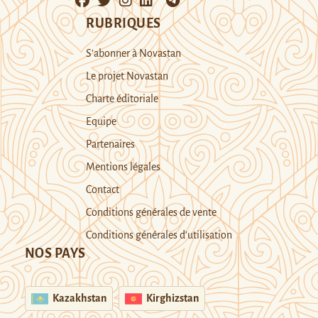
RUBRIQUES
S’abonner à Novastan
Le projet Novastan
Charte éditoriale
Equipe
Partenaires
Mentions légales
Contact
Conditions générales de vente
Conditions générales d’utilisation
NOS PAYS
Kazakhstan
Kirghizstan