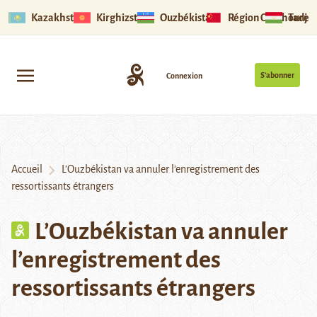
Kazakhstan
Kirghizstan
Ouzbékistan
Région Ouïghoure
Tadjik
S’abonner
Connexion
Accueil
L’Ouzbékistan va annuler l’enregistrement des
ressortissants étrangers
L’Ouzbékistan va annuler
l’enregistrement des
ressortissants étrangers