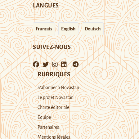
LANGUES
Français
English
Deutsch
SUIVEZ-NOUS
RUBRIQUES
S’abonner à Novastan
Le projet Novastan
Charte éditoriale
Equipe
Partenaires
Mentions légales