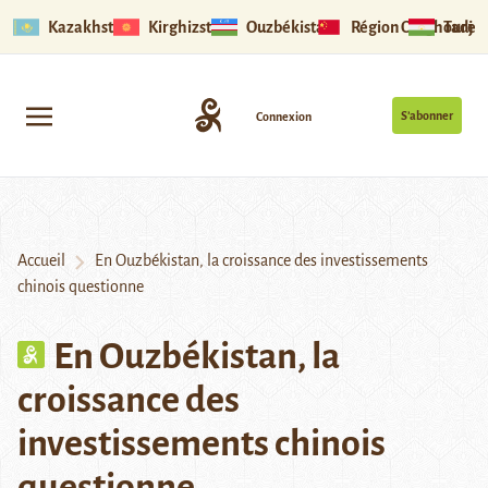
Kazakhstan
Kirghizstan
Ouzbékistan
Région Ouïghoure
Tadjik
S’abonner
Connexion
Accueil
En Ouzbékistan, la croissance des investissements
chinois questionne
En Ouzbékistan, la
croissance des
investissements chinois
questionne