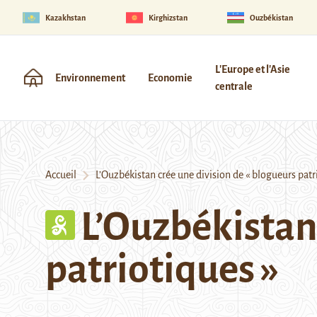
Kazakhstan
Kirghizstan
Ouzbékistan
L'Europe et l'Asie
Environnement
Economie
centrale
Accueil
L’Ouzbékistan crée une division de « blogueurs patr
L’Ouzbékistan
patriotiques »