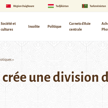
Région Ouïghoure
Tadjikistan
Turkménistan
Société et
Carnets d’Asie
Ach
Insolite
Politique
cultures
centrale
Phot
iotiques »
 crée une division 