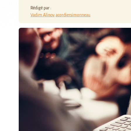
Rédigé par :
Vadim Alinov
acordiersimonneau