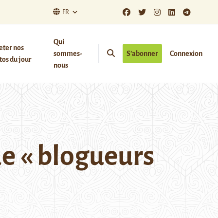
FR
Qui
eter nos
sommes-
S’abonner
Connexion
os du jour
nous
de « blogueurs