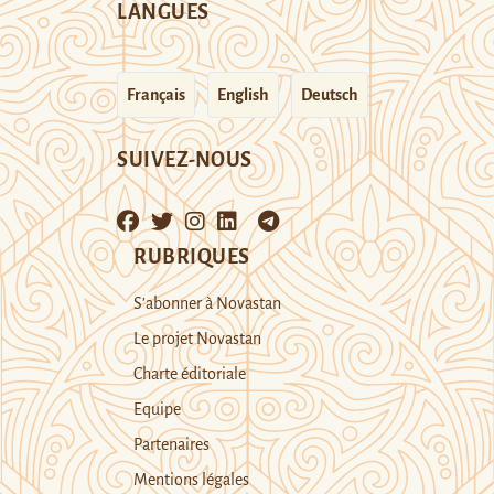
LANGUES
Français
English
Deutsch
SUIVEZ-NOUS
RUBRIQUES
S’abonner à Novastan
Le projet Novastan
Charte éditoriale
Equipe
Partenaires
Mentions légales