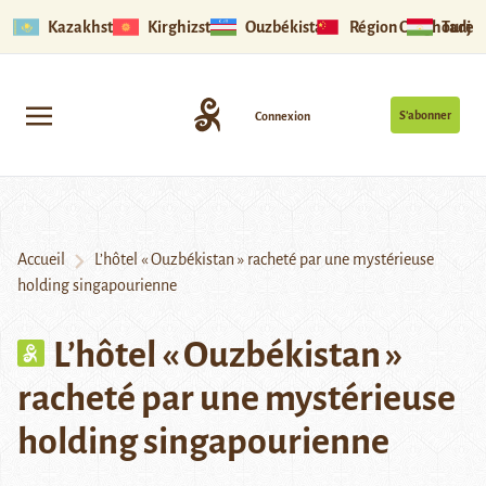
Kazakhstan
Kirghizstan
Ouzbékistan
Région Ouïghoure
Tadjik
S’abonner
Connexion
Accueil
L’hôtel « Ouzbékistan » racheté par une mystérieuse
holding singapourienne
L’hôtel « Ouzbékistan »
racheté par une mystérieuse
holding singapourienne