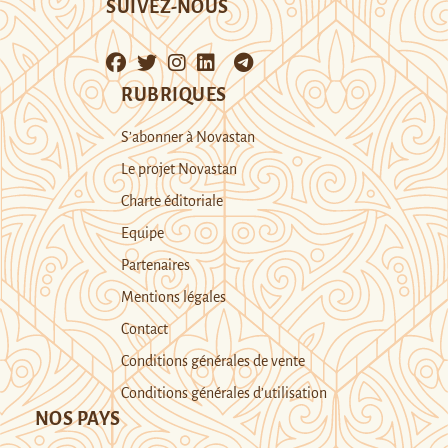
SUIVEZ-NOUS
RUBRIQUES
S’abonner à Novastan
Le projet Novastan
Charte éditoriale
Equipe
Partenaires
Mentions légales
Contact
Conditions générales de vente
Conditions générales d’utilisation
NOS PAYS