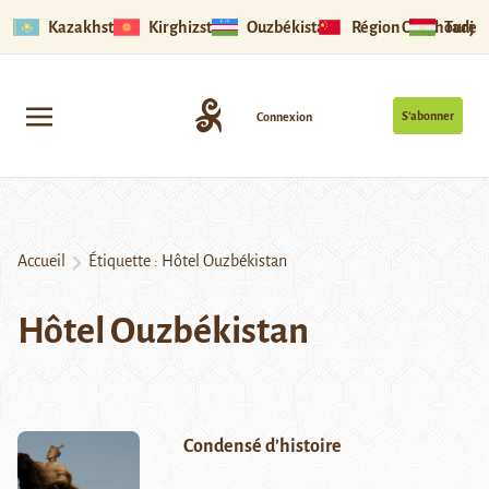
Kazakhstan
Kirghizstan
Ouzbékistan
Région Ouïghoure
Tadjik
S’abonner
Connexion
Accueil
Étiquette :
Hôtel Ouzbékistan
Hôtel Ouzbékistan
Condensé d’histoire