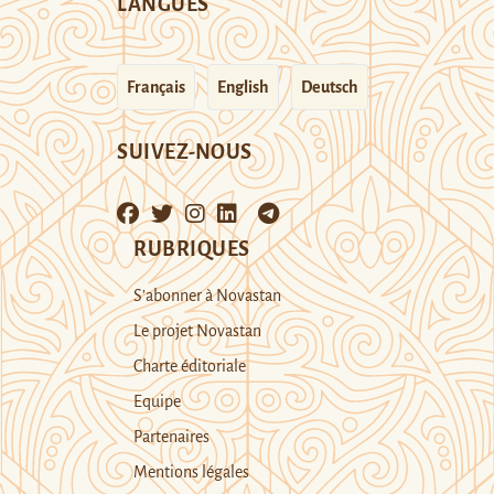
LANGUES
Français
English
Deutsch
SUIVEZ-NOUS
RUBRIQUES
S’abonner à Novastan
Le projet Novastan
Charte éditoriale
Equipe
Partenaires
Mentions légales