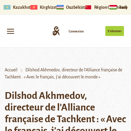
Kazakhstan
Kirghizstan
Ouzbékistan
Région Ouïghoure
Tadjik
S’abonner
Connexion
Accueil
Dilshod Akhmedov, directeur de l’Alliance française de
Tachkent : « Avec le français, j’ai découvert le monde »
Dilshod Akhmedov,
directeur de l’Alliance
française de Tachkent : « Avec
le français, j’ai découvert le