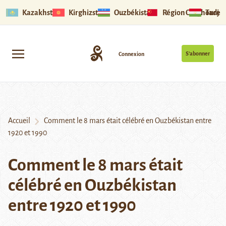
Kazakhstan
Kirghizstan
Ouzbékistan
Région Ouïghoure
Tadjik
S’abonner
Connexion
Accueil
Comment le 8 mars était célébré en Ouzbékistan entre
1920 et 1990
Comment le 8 mars était
célébré en Ouzbékistan
entre 1920 et 1990