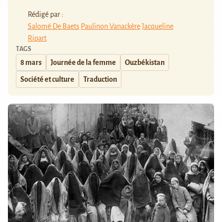
Rédigé par :
Salomé De Baets
Paulinon Vanackère
Jacqueline
Ripart
TAGS
8 mars
Journée de la femme
Ouzbékistan
Société et culture
Traduction