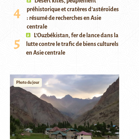
Desert kites, peuplement
préhistorique et cratères d’astéroïdes
: résumé de recherches en Asie
centrale
L’Ouzbékistan, fer de lance dans la
lutte contre le trafic de biens culturels
en Asie centrale
Photo du jour