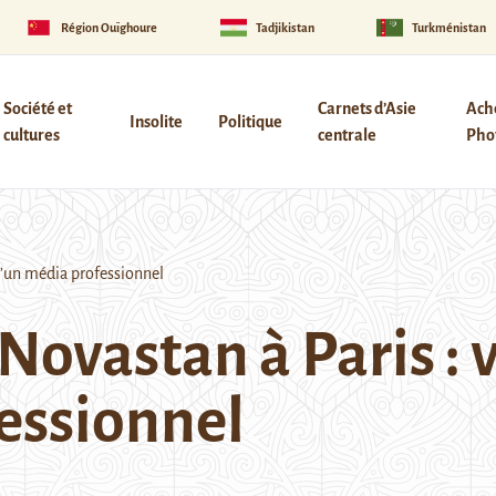
Région Ouïghoure
Tadjikistan
Turkménistan
Société et
Carnets d’Asie
Ach
Insolite
Politique
cultures
centrale
Phot
d’un média professionnel
ovastan à Paris : v
essionnel