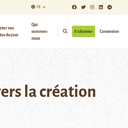
FR
Qui
eter nos
sommes-
S’abonner
Connexion
os du jour
nous
ers la création