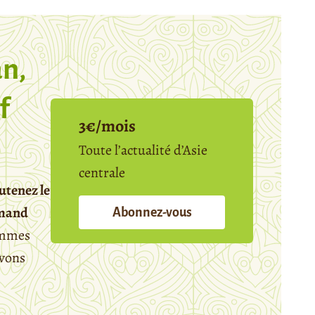
n,
f
3€/mois
Toute l’actualité d’Asie
centrale
utenez le
emand
Abonnez-vous
mmes
avons