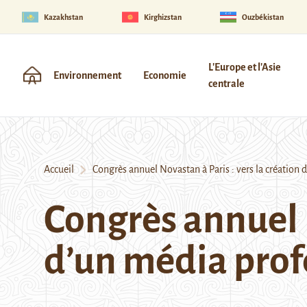
Kazakhstan
Kirghizstan
Ouzbékistan
L'Europe et l'Asie
Environnement
Economie
centrale
Accueil
Congrès annuel Novastan à Paris : vers la création 
Congrès annuel N
d’un média prof