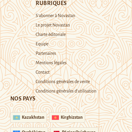
RUBRIQUES
S’abonner à Novastan
Le projet Novastan
Charte éditoriale
Equipe
Partenaires
Mentions légales
Contact
Conditions générales de vente
Conditions générales d’utilisation
NOS PAYS
Kazakhstan
Kirghizstan