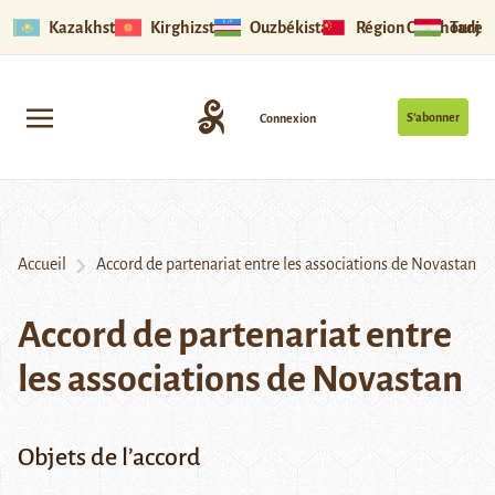
Kazakhstan
Kirghizstan
Ouzbékistan
Région Ouïghoure
Tadjik
S’abonner
Connexion
Accueil
Accord de partenariat entre les associations de Novastan
Accord de partenariat entre
les associations de Novastan
Objets de l’accord