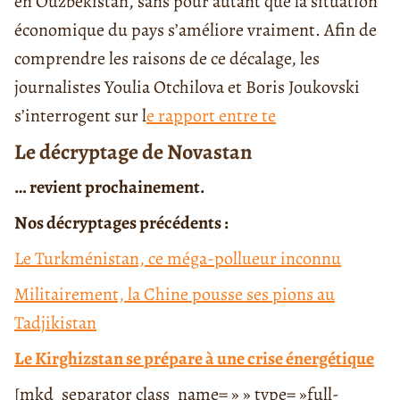
en Ouzbékistan, sans pour autant que la situation
économique du pays s’améliore vraiment. Afin de
comprendre les raisons de ce décalage, les
journalistes Youlia Otchilova et Boris Joukovski
s’interrogent sur l
e rapport entre te
Le décryptage de Novastan
… revient prochainement.
Nos décryptages précédents :
Le Turkménistan, ce méga-pollueur inconnu
Militairement, la Chine pousse ses pions au
Tadjikistan
Le Kirghizstan se prépare à une crise énergétique
[mkd_separator class_name= » » type= »full-