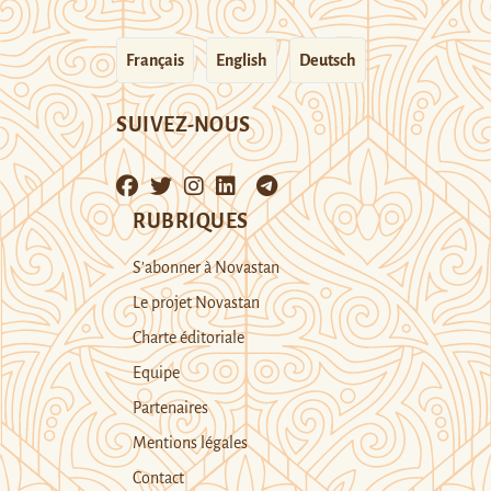
Français
English
Deutsch
SUIVEZ-NOUS
RUBRIQUES
S’abonner à Novastan
Le projet Novastan
Charte éditoriale
Equipe
Partenaires
Mentions légales
Contact