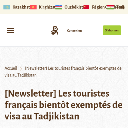
Kazakhstan
Kirghizstan
Ouzbékistan
Région Ouïghoure
Tadjik
S’abonner
Connexion
Accueil
[Newsletter] Les touristes français bientôt exemptés de
visa au Tadjikistan
[Newsletter] Les touristes
français bientôt exemptés de
visa au Tadjikistan