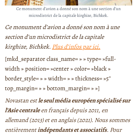
Ce monument d’avion a donné son nom à une section d’un
microdistrict de la capitale kirghize, Bichkek.
Ce monument d’avion a donné son nom à une
section d’un microdistrict de la capitale
kirghize, Bichkek.
Plus d’infos par ici.
[mkd_separator class_name= » » type= »full-
width » position= »center » color= »black »
border_style= » » width= » » thickness= »5″
top_margin= » » bottom_margin= » »]
Novastan est
le seul média européen spécialisé sur
l’Asie centrale
en français depuis 2011, en
allemand (2013) et en anglais (2021). Nous sommes
entièrement
indépendants et associatifs
. Pour