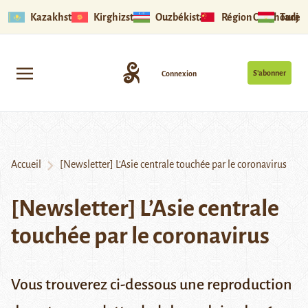
Kazakhstan
Kirghizstan
Ouzbékistan
Région Ouïghoure
Tadjik
S’abonner
Connexion
Accueil
[Newsletter] L’Asie centrale touchée par le coronavirus
[Newsletter] L’Asie centrale
touchée par le coronavirus
Vous trouverez ci-dessous une reproduction