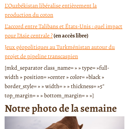
L’Ouzbékistan libéralise entièrement la
production du coton
L’accord entre Talibans et États-Unis : quel impact
pour l’Asie centrale ?
(en accès libre)
Jeux géopolitiques au Turkménistan autour du
projet de pipeline transcaspien
[mkd_separator class_name= » » type= »full-
width » position= »center » color= »black »
border_style= » » width= » » thickness= »5″
top_margin= » » bottom_margin= » »]
Notre photo de la semaine