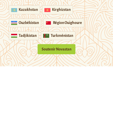
Kazakhstan
Kirghizstan
Ouzbékistan
Région Ouïghoure
Tadjikistan
Turkménistan
Soutenir Novastan