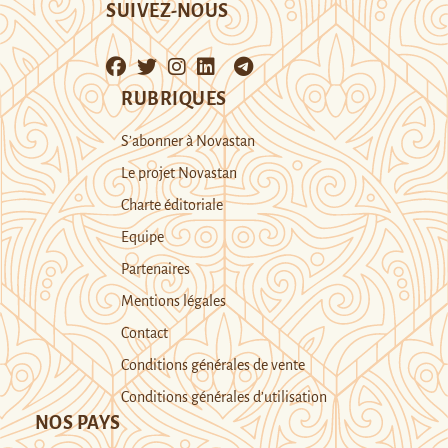
SUIVEZ-NOUS
RUBRIQUES
S’abonner à Novastan
Le projet Novastan
Charte éditoriale
Equipe
Partenaires
Mentions légales
Contact
Conditions générales de vente
Conditions générales d’utilisation
NOS PAYS