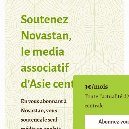
Soutenez
Novastan,
le media
associatif
d’Asie centrale
3€/mois
Toute l’actualité d’
En vous abonnant à
centrale
Novastan, vous
soutenez le seul
Abonnez-vou
média en anglais,