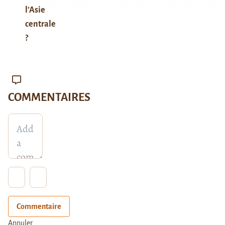
l’Asie
centrale
?
COMMENTAIRES
Commentaire
Annuler