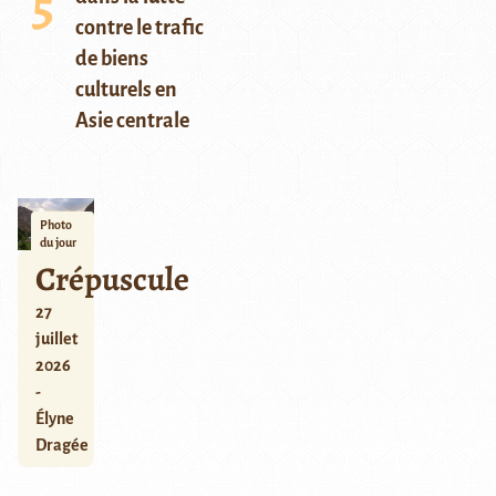
contre le trafic
de biens
culturels en
Asie centrale
Photo
du jour
Crépuscule
27
juillet
2026
-
Élyne
Dragée