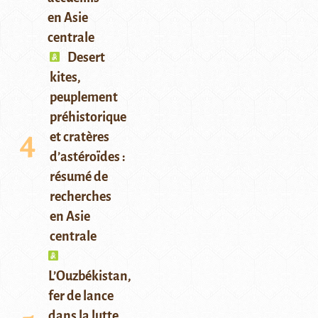
en Asie
centrale
Desert
kites,
peuplement
préhistorique
et cratères
d’astéroïdes :
résumé de
recherches
en Asie
centrale
L’Ouzbékistan,
fer de lance
dans la lutte