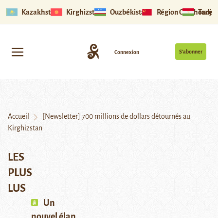
Kazakhstan
Kirghizstan
Ouzbékistan
Région Ouïghoure
Tadjik
S’abonner
Connexion
Accueil
[Newsletter] 700 millions de dollars détournés au
Kirghizstan
LES
PLUS
LUS
Un
nouvel élan