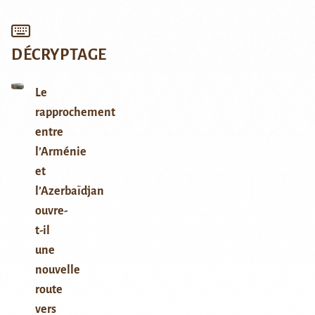
DÉCRYPTAGE
Le
rapprochement
entre
l’Arménie
et
l’Azerbaïdjan
ouvre-
t-il
une
nouvelle
route
vers