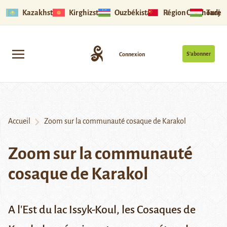
Kazakhstan
Kirghizstan
Ouzbékistan
Région Ouïghoure
Tadjik
S’abonner
Connexion
Accueil
Zoom sur la communauté cosaque de Karakol
Zoom sur la communauté
cosaque de Karakol
A l'Est du lac Issyk-Koul, les Cosaques de