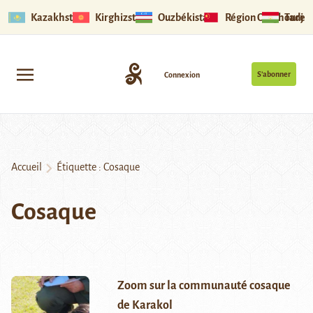
Kazakhstan
Kirghizstan
Ouzbékistan
Région Ouïghoure
Tadjik
S’abonner
Connexion
Accueil
Étiquette :
Cosaque
Cosaque
Zoom sur la communauté cosaque
de Karakol