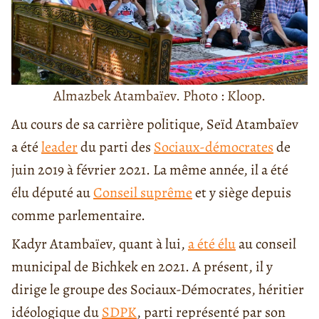
Almazbek Atambaïev. Photo : Kloop.
Au cours de sa carrière politique, Seïd Atambaïev
a été
leader
du parti des
Sociaux-démocrates
de
juin 2019 à février 2021. La même année, il a été
élu député au
Conseil suprême
et y siège depuis
comme parlementaire.
Kadyr Atambaïev, quant à lui,
a été élu
au conseil
municipal de Bichkek en 2021. A présent, il y
dirige le groupe des Sociaux-Démocrates, héritier
idéologique du
SDPK
, parti représenté par son