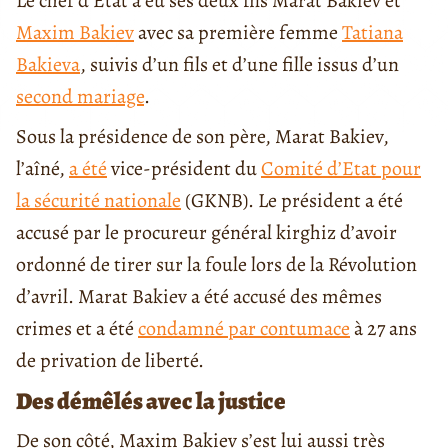
Le chef d’Etat a eu ses deux fils Marat Bakiev et
Maxim Bakiev
avec sa première femme
Tatiana
Bakieva
, suivis d’un fils et d’une fille issus d’un
second mariage
.
Sous la présidence de son père, Marat Bakiev,
l’aîné,
a été
vice-président du
Comité d’Etat pour
la sécurité nationale
(GKNB). Le président a été
accusé par le procureur général kirghiz d’avoir
ordonné de tirer sur la foule lors de la Révolution
d’avril. Marat Bakiev a été accusé des mêmes
crimes et a été
condamné par contumace
à 27 ans
de privation de liberté.
Des démêlés avec la justice
De son côté, Maxim Bakiev s’est lui aussi très