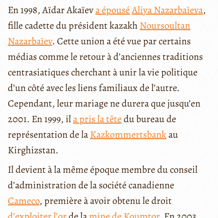
En 1998, Aïdar Akaïev
a épousé
Aliya Nazarbaïeva
,
fille cadette du président kazakh
Noursoultan
Nazarbaïev
. Cette union a été vue par certains
médias comme le retour à d’anciennes traditions
centrasiatiques cherchant à unir la vie politique
d’un côté avec les liens familiaux de l’autre.
Cependant, leur mariage ne durera que jusqu’en
2001. En 1999, il
a pris la tête
du bureau de
représentation de la
Kazkommertsbank
au
Kirghizstan.
Il devient à la même époque membre du conseil
d’administration de la société canadienne
Cameco
, première à avoir obtenu le droit
d’exploiter l’or
de la
mine de Koumtor
. En 2003,