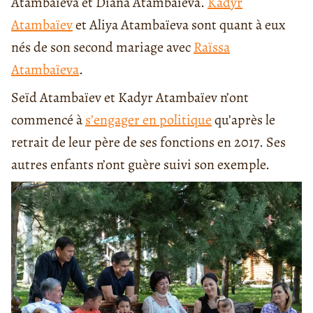
Atambaïeva et Diana Atambaïeva.
Kadyr
Atambaïev
et Aliya Atambaïeva sont quant à eux
nés de son second mariage avec
Raïssa
Atambaïeva
.
Seïd Atambaïev et Kadyr Atambaïev n’ont
commencé à
s’engager en politique
qu’après le
retrait de leur père de ses fonctions en 2017. Ses
autres enfants n’ont guère suivi son exemple.