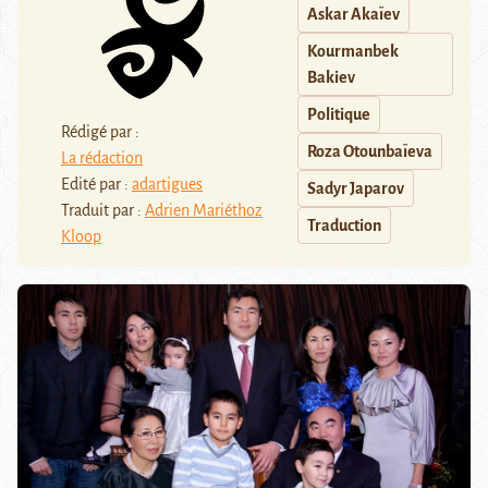
Askar Akaïev
Kourmanbek
Bakiev
Politique
Rédigé par :
Roza Otounbaïeva
La rédaction
Edité par :
adartigues
Sadyr Japarov
Traduit par :
Adrien Mariéthoz
Traduction
Kloop