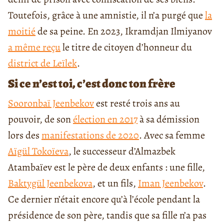
Toutefois, grâce à une amnistie, il n’a purgé que
la
moitié
de sa peine. En 2023, Ikramdjan Ilmiyanov
a même reçu
le titre de citoyen d’honneur du
district de Leïlek
.
Si ce n’est toi, c’est donc ton frère
Sooronbaï Jeenbekov
est resté trois ans au
pouvoir, de son
élection en 2017
à sa démission
lors des
manifestations de 2020
. Avec sa femme
Aïgül Tokoïeva
, le successeur d’Almazbek
Atambaïev est le père de deux enfants : une fille,
Baktygül Jeenbekova
, et un fils,
Iman Jeenbekov
.
Ce dernier n’était encore qu’à l’école pendant la
présidence de son père, tandis que sa fille n’a pas