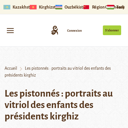
Kazakhstan
Kirghizstan
Ouzbékistan
Région Ouïghoure
Tadjik
S’abonner
Connexion
Accueil
Les pistonnés : portraits au vitriol des enfants des
présidents kirghiz
Les pistonnés : portraits au
vitriol des enfants des
présidents kirghiz