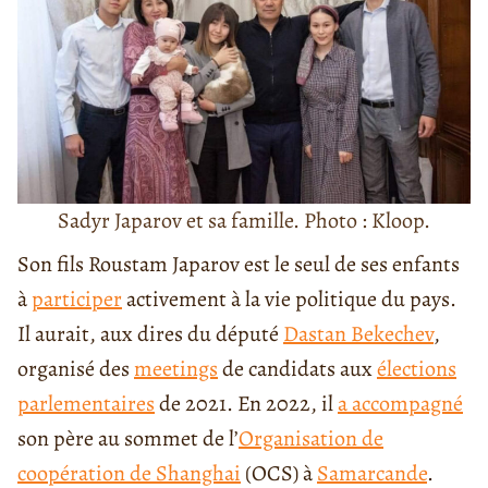
Sadyr Japarov et sa famille. Photo : Kloop.
Son fils Roustam Japarov est le seul de ses enfants
à
participer
activement à la vie politique du pays.
Il aurait, aux dires du député
Dastan Bekechev
,
organisé des
meetings
de candidats aux
élections
parlementaires
de 2021. En 2022, il
a accompagné
son père au sommet de l’
Organisation de
coopération de Shanghai
(OCS) à
Samarcande
.