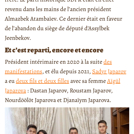
revenu dans les mains de l’ancien président
Almazbek Atambaïev. Ce dernier était en faveur
de l’abandon du siège de député d’Assylbek
Jeenbekov.
Et c’est reparti, encore et encore
Président intérimaire en 2020 à la suite
des
manifestations
, et élu depuis 2021,
Sadyr Japarov
a eu
deux fils et deux filles
avec sa femme
Aïgül
Japarova
: Dastan Japarov, Roustam Japarov,
Nourdöölöt Japarova et Djanaïym Japarova.