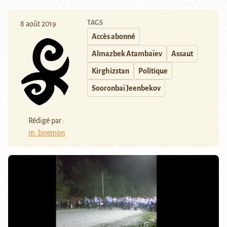
TAGS
8 août 2019
Accès abonné
Almazbek Atambaïev
Assaut
Kirghizstan
Politique
Sooronbaï Jeenbekov
Rédigé par :
m_biremon