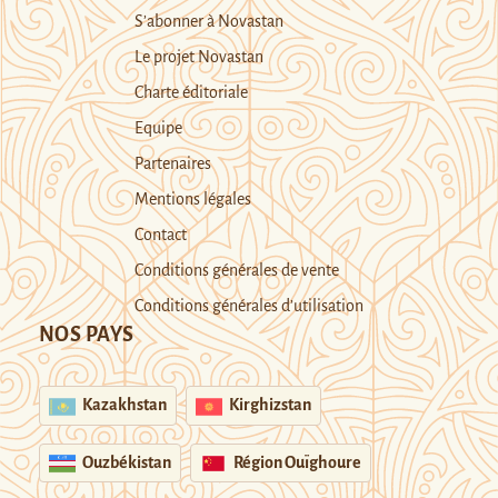
S’abonner à Novastan
Le projet Novastan
Charte éditoriale
Equipe
Partenaires
Mentions légales
Contact
Conditions générales de vente
Conditions générales d’utilisation
NOS PAYS
Kazakhstan
Kirghizstan
Ouzbékistan
Région Ouïghoure