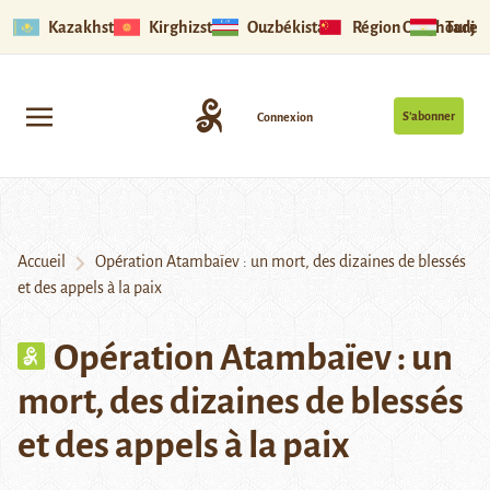
Kazakhstan
Kirghizstan
Ouzbékistan
Région Ouïghoure
Tadjik
S’abonner
Connexion
Accueil
Opération Atambaïev : un mort, des dizaines de blessés
et des appels à la paix
Opération Atambaïev : un
mort, des dizaines de blessés
et des appels à la paix