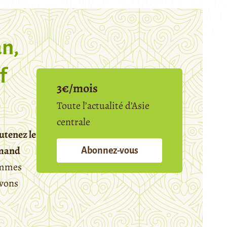
n,
f
3€/mois
Toute l’actualité d’Asie
centrale
utenez le
emand
Abonnez-vous
mmes
avons