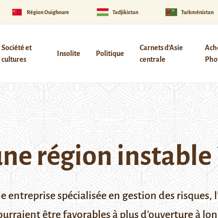
Région Ouïghoure
Tadjikistan
Turkménistan
Société et
Carnets d’Asie
Ach
Insolite
Politique
cultures
centrale
Phot
une région instable 
 entreprise spécialisée en gestion des risques, 
urraient être favorables à plus d’ouverture à lo