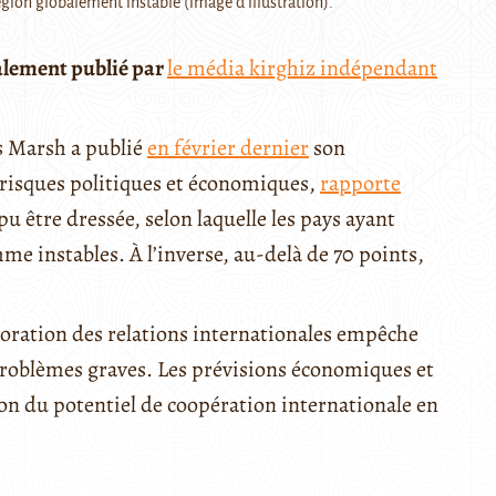
région globalement instable (image d'illustration).
ialement publié par
le média kirghiz indépendant
es Marsh a publié
en février dernier
son
 risques politiques et économiques,
rapporte
a pu être dressée, selon laquelle les pays ayant
e instables. À l’inverse, au-delà de 70 points,
oration des relations internationales empêche
problèmes graves. Les prévisions économiques et
on du potentiel de coopération internationale en