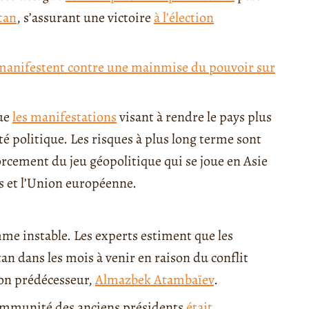
tan
, s’assurant une victoire
à l’élection
 manifestent contre une mainmise du pouvoir sur
que
les manifestations
visant à rendre le pays plus
é politique. Les risques à plus long terme sont
orcement du jeu géopolitique qui se joue en Asie
is et l’Union européenne.
mme instable. Les experts estiment que les
n dans les mois à venir en raison du conflit
on prédécesseur,
Almazbek Atambaïev
.
’immunité des anciens présidents
était