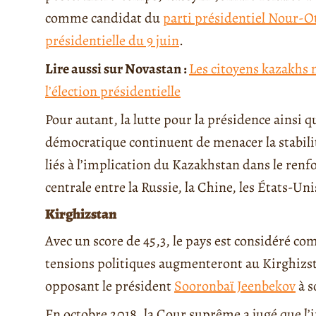
comme candidat du
parti présidentiel Nour-O
présidentielle du 9 juin
.
Lire aussi sur Novastan :
Les citoyens kazakhs
l’élection présidentielle
Pour autant, la lutte pour la présidence ainsi 
démocratique continuent de menacer la stabilit
liés à l’implication du Kazakhstan dans le renf
centrale entre la Russie, la Chine, les États-Un
Kirghizstan
Avec un score de 45,3, le pays est considéré co
tensions politiques augmenteront au Kirghizsta
opposant le président
Sooronbaï Jeenbekov
à s
En octobre 2018, la Cour suprême a jugé que l