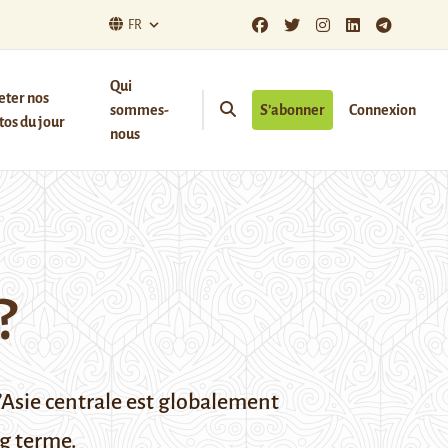
FR
Qui
eter nos
sommes-
S’abonner
Connexion
os du jour
nous
?
l’Asie centrale est globalement
ng terme.