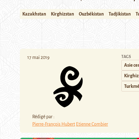
Kazakhstan
Kirghizstan
Ouzbékistan
Tadjikistan
T
TAGS
17 mai 2019
Asie ce
Kirghiz
Turkmé
Rédigé par :
Pierre-François Hubert
Etienne Combier