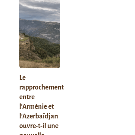
Le
rapprochement
entre
l’Arménie et
l’Azerbaïdjan
ouvre-t-il une