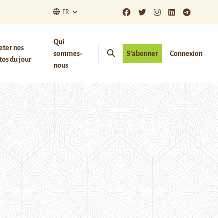
FR
Qui
eter nos
sommes-
S’abonner
Connexion
os du jour
nous