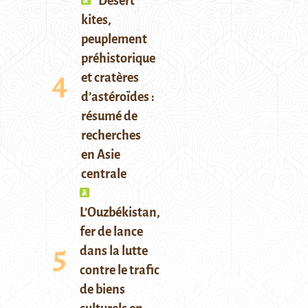
Desert
kites,
peuplement
préhistorique
et cratères
d’astéroïdes :
résumé de
recherches
en Asie
centrale
L’Ouzbékistan,
fer de lance
dans la lutte
contre le trafic
de biens