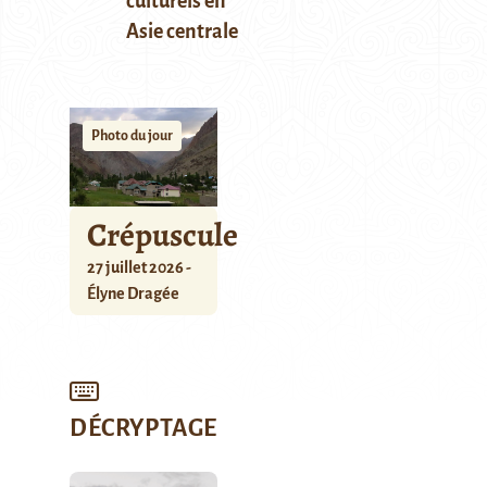
culturels en
Asie centrale
Photo du jour
Crépuscule
27 juillet 2026 -
Élyne Dragée
DÉCRYPTAGE