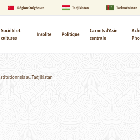
Région Ouïghoure
Tadjikistan
Turkménistan
Société et
Carnets d’Asie
Ach
Insolite
Politique
cultures
centrale
Phot
stitutionnels au Tadjikistan