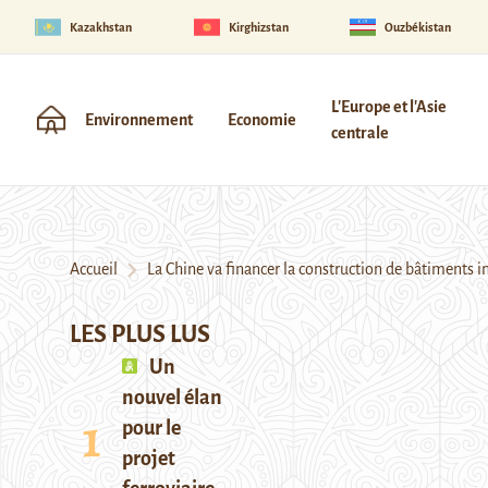
Kazakhstan
Kirghizstan
Ouzbékistan
L'Europe et l'Asie
Environnement
Economie
centrale
Accueil
La Chine va financer la construction de bâtiments in
LES PLUS LUS
Un
nouvel élan
pour le
projet