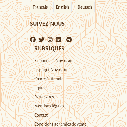
Français
English
Deutsch
SUIVEZ-NOUS
RUBRIQUES
S’abonner à Novastan
Le projet Novastan
Charte éditoriale
Equipe
Partenaires
Mentions légales
Contact
Conditions générales de vente