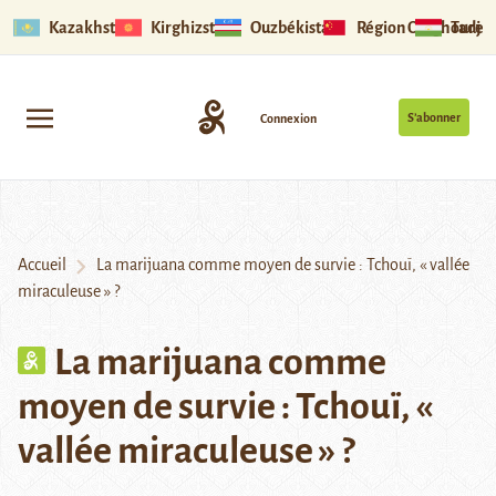
Kazakhstan
Kirghizstan
Ouzbékistan
Région Ouïghoure
Tadjik
S’abonner
Connexion
Accueil
La marijuana comme moyen de survie : Tchouï, « vallée
miraculeuse » ?
La marijuana comme
moyen de survie : Tchouï, «
vallée miraculeuse » ?