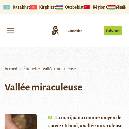
Kazakhstan
Kirghizstan
Ouzbékistan
Région Ouïghoure
Tadjik
S’abonner
Connexion
Accueil
Étiquette :
Vallée miraculeuse
Vallée miraculeuse
La marijuana comme moyen de
survie : Tchouï, « vallée miraculeuse