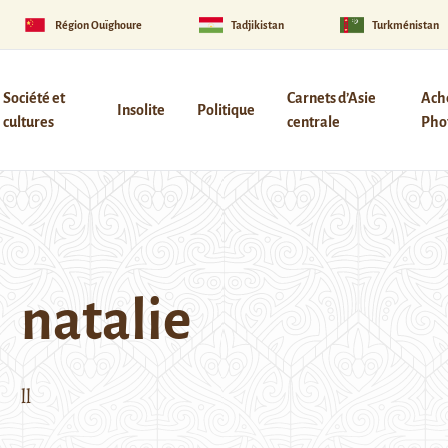
Région Ouïghoure
Tadjikistan
Turkménistan
Société et
Carnets d’Asie
Ach
Insolite
Politique
cultures
centrale
Phot
natalie
ll