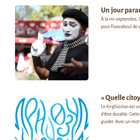
Un jour parad
À la mi-septembre, le
pour Francekoul de v
« Quelle cito
Le Kirghizstan est u
d'être durable. Cett
guider. Avec un mot 