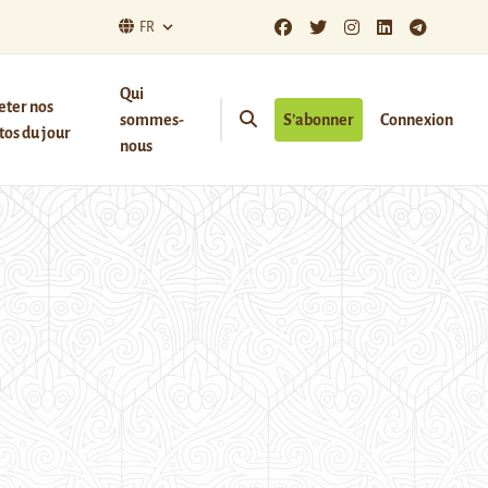
FR
Qui
eter nos
sommes-
S’abonner
Connexion
os du jour
nous