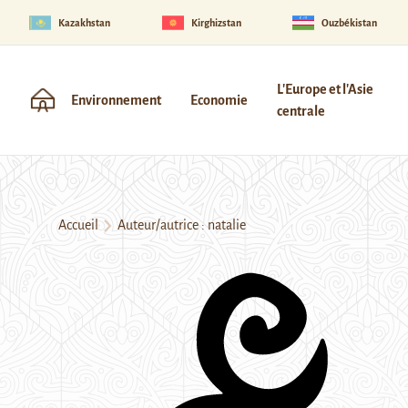
Kazakhstan
Kirghizstan
Ouzbékistan
L'Europe et l'Asie
Environnement
Economie
centrale
Accueil
Auteur/autrice : natalie