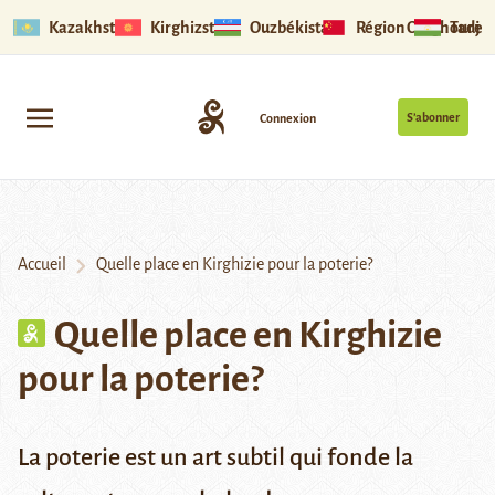
Kazakhstan
Kirghizstan
Ouzbékistan
Région Ouïghoure
Tadjik
S’abonner
Connexion
Accueil
Quelle place en Kirghizie pour la poterie?
Quelle place en Kirghizie
pour la poterie?
La poterie est un art subtil qui fonde la