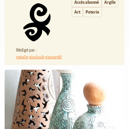
Accès abonné
Argile
Art
Poterie
Rédigé par :
natalie
aisuluub
gaspardd