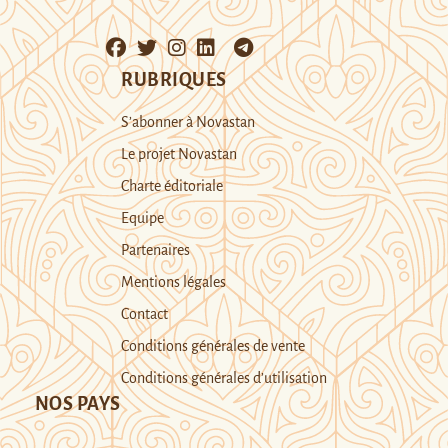
RUBRIQUES
S’abonner à Novastan
Le projet Novastan
Charte éditoriale
Equipe
Partenaires
Mentions légales
Contact
Conditions générales de vente
Conditions générales d’utilisation
NOS PAYS